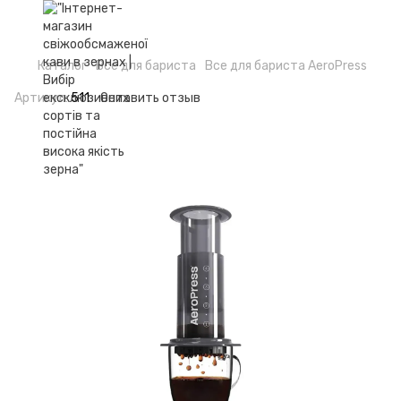
Каталог
Все для бариста
Все для бариста AeroPress
Артикул:
511
Оставить отзыв