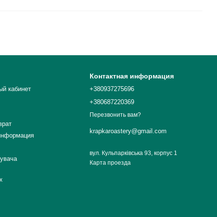
Контактная информация
ый кабинет
+380937275696
+380687220369
Перезвонить вам?
врат
krapkaroastery@gmail.com
информация
вул. Кульпарківська 93, корпус 1
тувача
Карта проезда
х