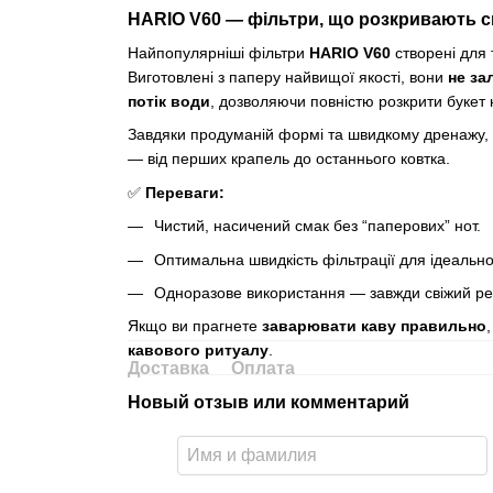
HARIO V60 — фільтри, що розкривають с
Найпопулярніші фільтри
HARIO V60
створені для 
Виготовлені з паперу найвищої якості, вони
не за
потік води
, дозволяючи повністю розкрити букет 
Завдяки продуманій формі та швидкому дренажу, 
— від перших крапель до останнього ковтка.
✅
Переваги:
Чистий, насичений смак без “паперових” нот.
Оптимальна швидкість фільтрації для ідеальн
Одноразове використання — завжди свіжий рез
Якщо ви прагнете
заварювати каву правильно
кавового ритуалу
.
Доставка
Оплата
Новый отзыв или комментарий