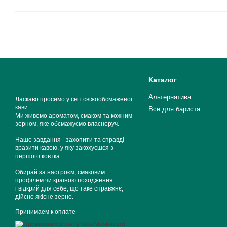
Каталог
Альтернатива
Ласкаво просимо у світ свіжообсмаженої
кави.
Все для бариста
Ми живемо ароматом, смаком та кожним
зерном, яке обсмажуємо власноруч.
Наше завдання - захопити та справді
вразити кавою, у яку закохуєшся з
першого ковтка.
Обирай за настроєм, смаковим
профілем чи країною походження
і відкрий для себе, що таке справжнє,
дійсно якісне зерно.
Принимаем к оплате