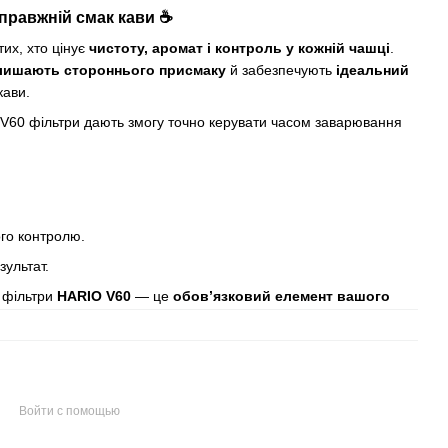
правжній смак кави ☕
тих, хто цінує
чистоту, аромат і контроль у кожній чашці
.
лишають стороннього присмаку
й забезпечують
ідеальний
кави.
V60 фільтри дають змогу точно керувати часом заварювання
ого контролю.
ультат.
, фільтри
HARIO V60
— це
обов’язковий елемент вашого
Войти с помощью