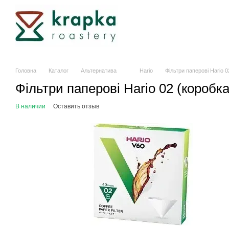
Перейти к основному контенту
Головна
Каталог
Альтернатива
Hario
Фільтри паперові Hario 0
Фільтри паперові Hario 02 (коробка
В наличии
Оставить отзыв