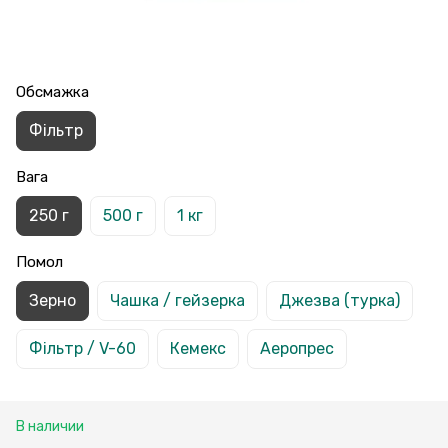
Обсмажка
Фільтр
Вага
250 г
500 г
1 кг
Помол
Зерно
Чашка / гейзерка
Джезва (турка)
Фільтр / V-60
Кемекс
Аеропрес
В наличии