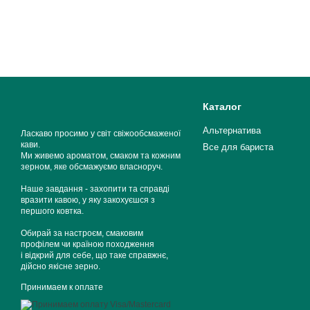
Каталог
Альтернатива
Ласкаво просимо у світ свіжообсмаженої
кави.
Все для бариста
Ми живемо ароматом, смаком та кожним
зерном, яке обсмажуємо власноруч.
Наше завдання - захопити та справді
вразити кавою, у яку закохуєшся з
першого ковтка.
Обирай за настроєм, смаковим
профілем чи країною походження
і відкрий для себе, що таке справжнє,
дійсно якісне зерно.
Принимаем к оплате