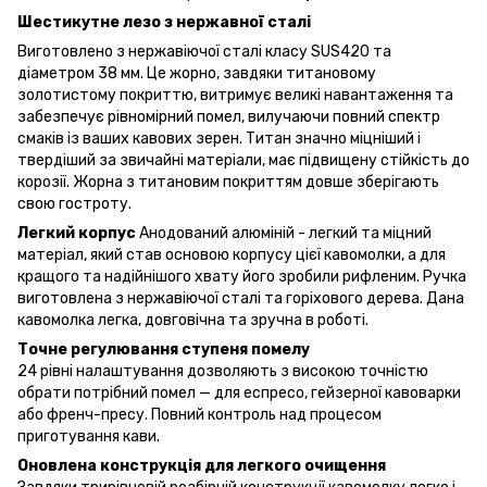
Шестикутне лезо з нержавної сталі
Виготовлено з нержавіючої сталі класу SUS420 та
діаметром 38 мм. Це жорно, завдяки титановому
золотистому покриттю, витримує великі навантаження та
забезпечує рівномірний помел, вилучаючи повний спектр
смаків із ваших кавових зерен. Титан значно міцніший і
твердіший за звичайні матеріали, має підвищену стійкість до
корозії. Жорна з титановим покриттям довше зберігають
свою гостроту.
Легкий корпус
Анодований алюміній - легкий та міцний
матеріал, який став основою корпусу цієї кавомолки, а для
кращого та надійнішого хвату його зробили рифленим. Ручка
виготовлена з нержавіючої сталі та горіхового дерева. Дана
кавомолка легка, довговічна та зручна в роботі.
Точне регулювання ступеня помелу
24 рівні налаштування дозволяють з високою точністю
обрати потрібний помел — для еспресо, гейзерної кавоварки
або френч-пресу. Повний контроль над процесом
приготування кави.
Оновлена конструкція для легкого очищення