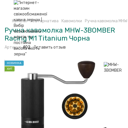
Каталог
Альтернатива
Кавомолки
Ручна кавомолка MHW-
Ручна кавомолка MHW-3BOMBER
Racing M1 Titanium Чорна
Артикул:
402
Оставить отзыв
НОВИНКА
ХИТ