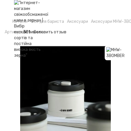
Каталог
Все для бариста
Аксесуари
Аксесуари MHW-3B
Артикул:
301
Оставить отзыв