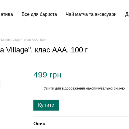
натива
Все для бариста
Чай матча та аксесуари
Д
atcha Village", клас ААА, 100 г
Village", клас ААА, 100 г
499 грн
Увійти
для відображення накопичувальної знижки
%
Купити
Опис