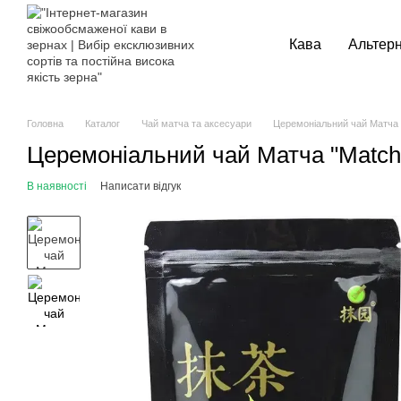
Перейти до основного контенту
Кава
Альтер
Головна
Каталог
Чай матча та аксесуари
Церемоніальний чай Матча "M
Церемоніальний чай Матча "Matcha 
В наявності
Написати відгук