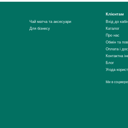
Клієнтам
Чай матча та аксесуари
Вхід до кабі
Для бізнесу
Каталог
Про нас
Обмін та по
Оплата і до
Контактна і
Блог
Угода корис
Ми в соцмер