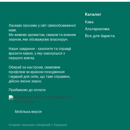
Каталог
Кава
Ласкаво просимо у світ свіжообсмаженої
Альтернатива
кави.
Ми живемо ароматом, смаком та кожним
Все для бариста
зерном, яке обсмажуємо власноруч.
Наше завдання - захопити та справді
вразити кавою, у яку закохуєшся з
першого ковтка.
Обирай за настроєм, смаковим
профілем чи країною походження
і відкрий для себе, що таке справжнє,
дійсно якісне зерно.
Приймаємо до оплати
Мобільна версія
Інтернет-магазин створений з Хорошоп