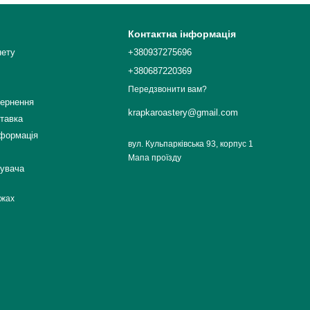
Контактна інформація
нету
+380937275696
+380687220369
Передзвонити вам?
вернення
krapkaroastery@gmail.com
ставка
нформація
вул. Кульпарківська 93, корпус 1
Мапа проїзду
тувача
ежах