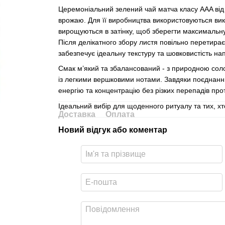
Церемоніальний зелений чай матча класу AAA від "
врожаю. Для її виробництва використовуються вик
вирощуються в затінку, щоб зберегти максимальну
Після делікатного збору листя повільно перетирає
забезпечує ідеальну текстуру та шовковистість на
Смак м’який та збалансований - з природною солодк
із легкими вершковими нотами. Завдяки поєднанню
енергію та концентрацію без різких перепадів про
Ідеальний вибір для щоденного ритуалу та тих, хт
Доставка
Оплата
Новий відгук або коментар