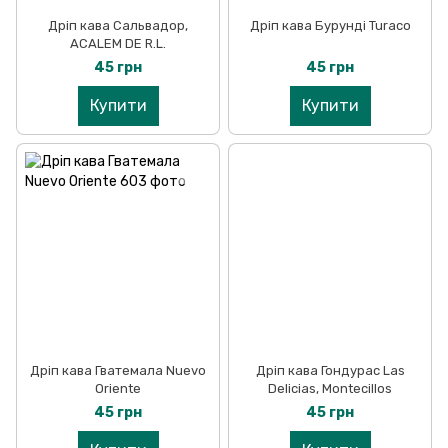
Дріп кава Сальвадор,
Дріп кава Бурунді Turaco
ACALEM DE R.L.
45 грн
45 грн
Купити
Купити
Дріп кава Гватемала Nuevo
Дріп кава Гондурас Las
Oriente
Delicias, Montecillos
45 грн
45 грн