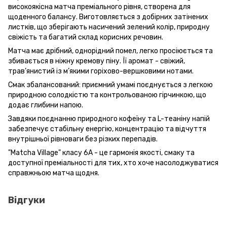
високоякісна матча преміального рівня, створена для
щоденного балансу. Виготовляється з добірних затінених
листків, що зберігають насичений зелений колір, природну
свіжість та багатий склад корисних речовин.
Матча має дрібний, однорідний помел, легко просіюється та
збивається в ніжну кремову піну. Її аромат - свіжий,
трав’янистий із м’якими горіхово-вершковими нотами.
Смак збалансований: приємний умамі поєднується з легкою
природною солодкістю та контрольованою гірчинкою, що
додає глибини напою.
Завдяки поєднанню природного кофеїну та L-теаніну напій
забезпечує стабільну енергію, концентрацію та відчуття
внутрішньої рівноваги без різких перепадів.
"Matcha Village" класу 6A - це гармонія якості, смаку та
доступної преміальності для тих, хто хоче насолоджуватися
справжньою матча щодня.
Відгуки