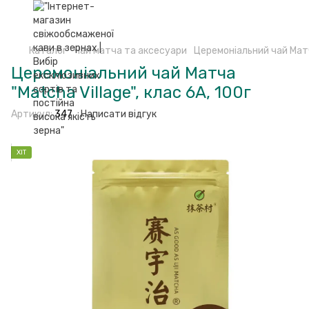
Каталог
Чай матча та аксесуари
Церемоніальний чай Матча
Церемоніальний чай Матча
"Matcha Village", клас 6А, 100г
Артикул:
347
Написати відгук
ХІТ