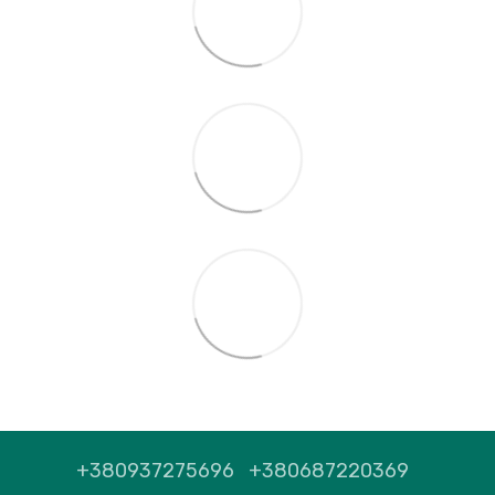
+380937275696
+380687220369