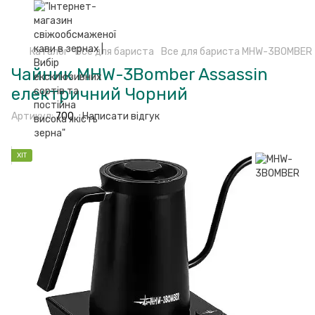
Каталог
Все для бариста
Все для бариста MHW-3BOMBER
Чайник MHW-3Bomber Assassin
електричний Чорний
Артикул:
700
Написати відгук
ХІТ