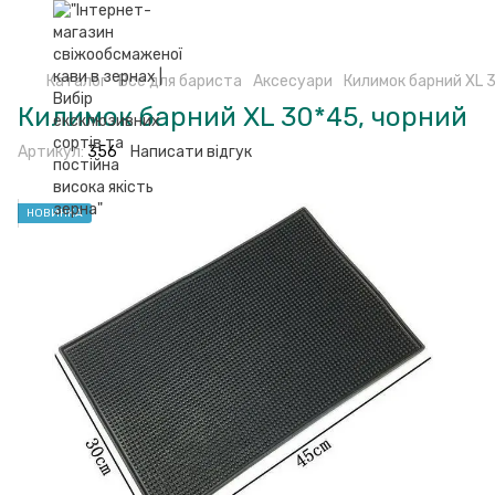
Каталог
Все для бариста
Аксесуари
Килимок барний XL 
Килимок барний XL 30*45, чорний
Артикул:
356
Написати відгук
НОВИНКА