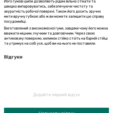
Його гумові шипи дозволяють рідині вільно стікати та
швидко випаровуватись, забезпечуючи чистоту та
акуратність робочої поверхні. Також його досить зручно
мити вручну губкою або ж ви можете залишити цю справу
посудомийці.
Виготовлений з високоякісної гуми, завдяки чому його можна
вважати міцним, гнучким та довговічним. Через свою
антиковзку поверхню, килимок стійко стоїть на барній стійці
та утримує на собі усе, щоб ви на нього не поставили.
Відгуки
Додайте перший відгук