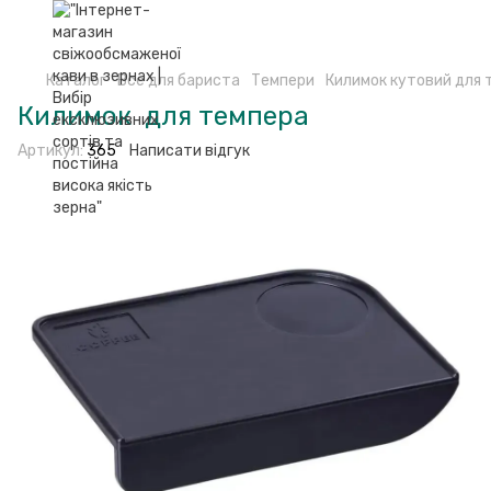
Каталог
Все для бариста
Темпери
Килимок кутовий для 
Килимок для темпера
Артикул:
365
Написати відгук