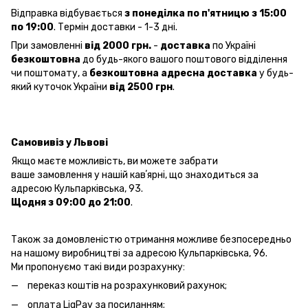
Відправка відбувається
з понеділка по п'ятницю з 15:00
по 19:00
. Термін доставки - 1-3 дні.
При замовленні
від 2000 грн.
-
доставка
по Україні
безкоштовна
до будь-якого вашого поштового відділення
чи поштомату, а
безкоштовна
адресна доставка
у будь-
який куточок України
від 2500 грн
.
Самовивіз у Львові
Якщо маєте можливість, ви можете забрати
ваше замовлення у нашій кавʼярні, що знаходиться за
адресою Кульпарківська, 93.
Щодня з 09:00 до 21:00
.
Також за домовленістю отримання можливе безпосередньо
на нашому виробництві за адресою Кульпарківська, 96.
Ми пропонуємо такі види розрахунку:
переказ коштів на розрахунковий рахунок;
оплата LiqPay за посиланням;