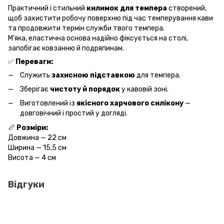
Практичний і стильний
килимок для темпера
створений,
щоб захистити робочу поверхню під час темперування кави
та продовжити термін служби твого темпера.
М’яка, еластична основа надійно фіксується на столі,
запобігає ковзанню й подряпинам.
✅
Переваги:
Служить
захисною підставкою
для темпера.
Зберігає
чистоту й порядок
у кавовій зоні.
Виготовлений із
якісного харчового силікону
—
довговічний і простий у догляді.
📏
Розміри:
Довжина — 22 см
Ширина — 15,5 см
Висота — 4 см
Відгуки