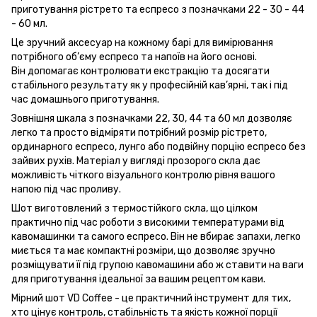
приготування рістрето та еспресо з позначками 22 - 30 - 44
- 60 мл.
Це зручний аксесуар на кожному барі для вимірювання
потрібного об’єму еспресо та напоїв на його основі.
Він допомагає контролювати екстракцію та досягати
стабільного результату як у професійній кав’ярні, так і під
час домашнього приготування.
Зовнішня шкала з позначками 22, 30, 44 та 60 мл дозволяє
легко та просто відміряти потрібний розмір рістрето,
ординарного еспресо, лунго або подвійну порцію еспресо без
зайвих рухів. Матеріал у вигляді прозорого скла дає
можливість чіткого візуального контролю рівня вашого
напою під час проливу.
Шот виготовлений з термостійкого скла, що цілком
практично під час роботи з високими температурами від
кавомашинки та самого еспресо. Він не вбирає запахи, легко
миється та має компактні розміри, що дозволяє зручно
розміщувати її під групою кавомашини або ж ставити на ваги
для приготування ідеальної за вашим рецептом кави.
Мірний шот VD Coffee - це практичний інструмент для тих,
хто цінує контроль, стабільність та якість кожної порції