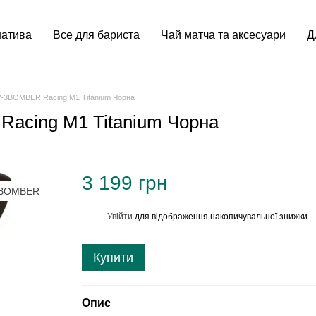
натива
Все для бариста
Чай матча та аксесуари
Д
-3BOMBER Racing M1 Titanium Чорна
acing M1 Titanium Чорна
3 199 грн
Увійти
для відображення накопичувальної знижки
%
Купити
Опис