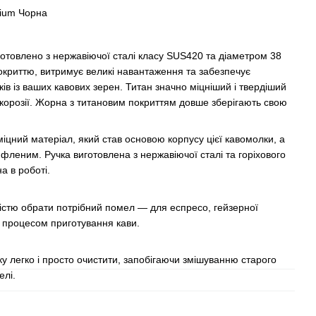
ium Чорна
отовлено з нержавіючої сталі класу SUS420 та діаметром 38
окриттю, витримує великі навантаження та забезпечує
в із ваших кавових зерен. Титан значно міцніший і твердіший
о корозії. Жорна з титановим покриттям довше зберігають свою
іцний матеріал, який став основою корпусу цієї кавомолки, а
фленим. Ручка виготовлена з нержавіючої сталі та горіхового
а в роботі.
істю обрати потрібний помел — для еспресо, гейзерної
 процесом приготування кави.
ку легко і просто очистити, запобігаючи змішуванню старого
елі.