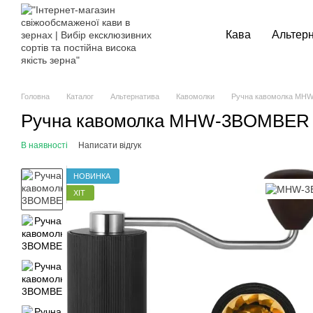
Перейти до основного контенту
Кава
Альтер
Головна
Каталог
Альтернатива
Кавомолки
Ручна кавомолка MHW
Ручна кавомолка MHW-3BOMBER R
В наявності
Написати відгук
НОВИНКА
ХІТ