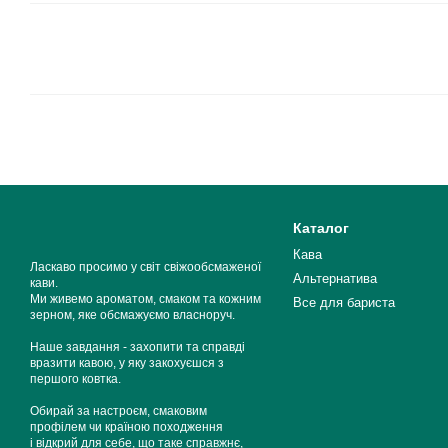
Каталог
Кава
Ласкаво просимо у світ свіжообсмаженої
Альтернатива
кави.
Ми живемо ароматом, смаком та кожним
Все для бариста
зерном, яке обсмажуємо власноруч.
Наше завдання - захопити та справді
вразити кавою, у яку закохуєшся з
першого ковтка.
Обирай за настроєм, смаковим
профілем чи країною походження
і відкрий для себе, що таке справжнє,