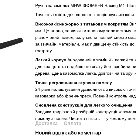
Ручна кавомолка MHW-3BOMBER Racing M1 Titan
Точність і якість для справжніх поціновувачів кави
Високоякісне жорно з титановим покритям
Виг
мм. Це жорно, завдяки титановому золотистому п
рівномірний помел, вилучаючи повний спектр смакі
за звичайні матеріали, має підвищену стійкість д
гостроту.
Легкий корпус
Анодований алюміній - легкий та м
для кращого та надійнішого хвату його зробили ри
дерева. Дана кавомолка легка, довговічна та зручн
Точне регулювання ступеня помелу
24 рівні налаштування дозволяють з високою точн
кавоварки або френч-пресу. Повний контроль над
Оновлена конструкція для легкого очищення
Завдяки трирівневій розбірній конструкції кавомол
помелу з новим. Чистота і якість — у кожному пом
Доставка
Оплата
Новий відгук або коментар