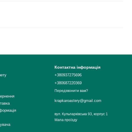
Контактна інформація
нету
+380937275696
+380687220369
Передзвонити вам?
вернення
krapkaroastery@gmail.com
ставка
нформація
вул. Кульпарківська 93, корпус 1
Мапа проїзду
тувача