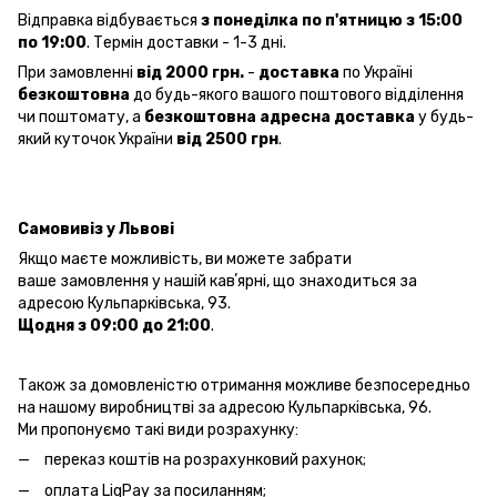
Відправка відбувається
з понеділка по п'ятницю з 15:00
по 19:00
. Термін доставки - 1-3 дні.
При замовленні
від 2000 грн.
-
доставка
по Україні
безкоштовна
до будь-якого вашого поштового відділення
чи поштомату, а
безкоштовна
адресна доставка
у будь-
який куточок України
від 2500 грн
.
Самовивіз у Львові
Якщо маєте можливість, ви можете забрати
ваше замовлення у нашій кавʼярні, що знаходиться за
адресою Кульпарківська, 93.
Щодня з 09:00 до 21:00
.
Також за домовленістю отримання можливе безпосередньо
на нашому виробництві за адресою Кульпарківська, 96.
Ми пропонуємо такі види розрахунку:
переказ коштів на розрахунковий рахунок;
оплата LiqPay за посиланням;